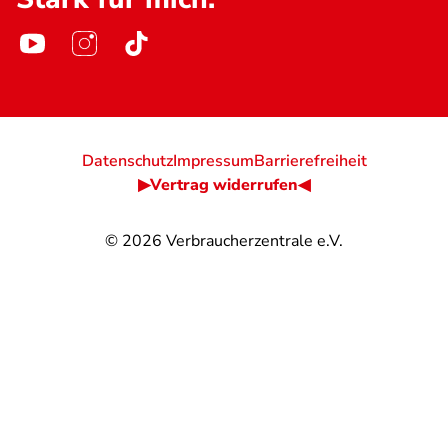
Datenschutz
Impressum
Barrierefreiheit
▶Vertrag widerrufen◀
© 2026
Verbraucherzentrale e.V.
@
@