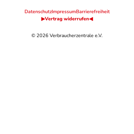
Datenschutz
Impressum
Barrierefreiheit
▶Vertrag widerrufen◀
© 2026
Verbraucherzentrale e.V.
@
@