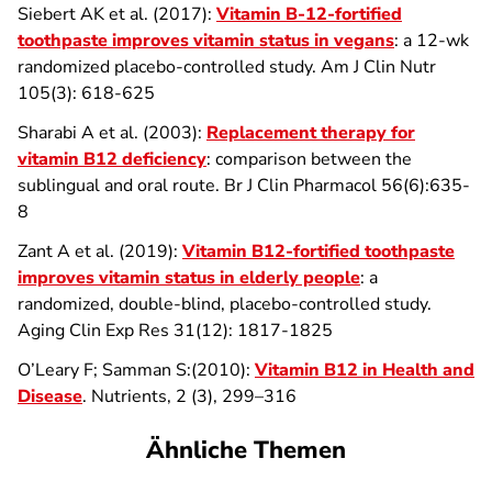
Siebert AK et al. (2017):
Vitamin B-12-fortified
toothpaste improves vitamin status in vegans
: a 12-wk
randomized placebo-controlled study. Am J Clin Nutr
105(3): 618-625
Sharabi A et al. (2003):
Replacement therapy for
vitamin B12 deficiency
: comparison between the
sublingual and oral route. Br J Clin Pharmacol 56(6):635-
8
Zant A et al. (2019):
Vitamin B12-fortified toothpaste
improves vitamin status in elderly people
: a
randomized, double-blind, placebo-controlled study.
Aging Clin Exp Res 31(12): 1817-1825
O’Leary F; Samman S:(2010):
Vitamin B12 in Health and
Disease
. Nutrients, 2 (3), 299–316
Ähnliche Themen