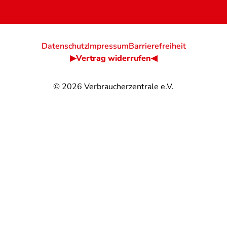
Datenschutz
Impressum
Barrierefreiheit
▶Vertrag widerrufen◀
© 2026
Verbraucherzentrale e.V.
@
@