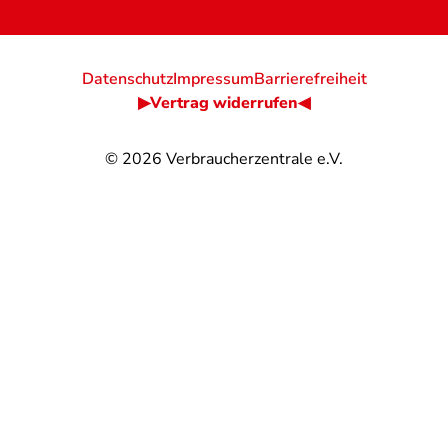
Datenschutz
Impressum
Barrierefreiheit
▶Vertrag widerrufen◀
© 2026
Verbraucherzentrale e.V.
@
@