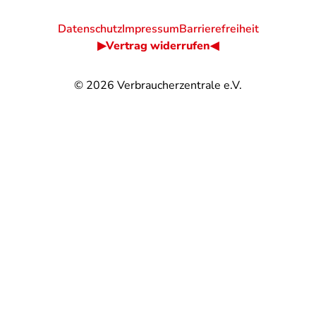
Datenschutz
Impressum
Barrierefreiheit
▶Vertrag widerrufen◀
© 2026
Verbraucherzentrale e.V.
@
@