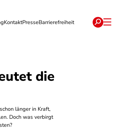
ng
Kontakt
Presse
Barrierefreiheit
rgie
Reise
Verträge
eutet die
chon länger in Kraft,
len. Doch was verbirgt
sten?