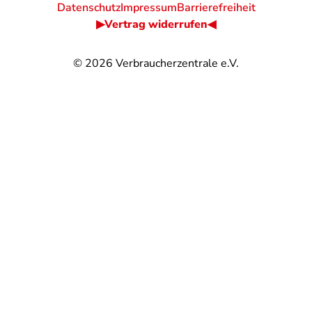
Datenschutz
Impressum
Barrierefreiheit
▶Vertrag widerrufen◀
© 2026
Verbraucherzentrale e.V.
@
@