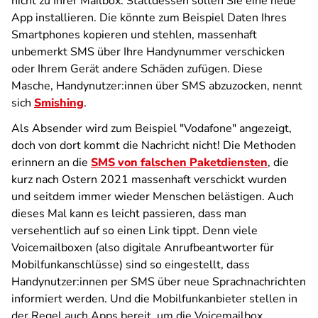
nicht zu Ihrer Mailbox. Stattdessen sollen Sie eine neue
App installieren. Die könnte zum Beispiel Daten Ihres
Smartphones kopieren und stehlen, massenhaft
unbemerkt SMS über Ihre Handynummer verschicken
oder Ihrem Gerät andere Schäden zufügen. Diese
Masche, Handynutzer:innen über SMS abzuzocken, nennt
sich
Smishing
.
Als Absender wird zum Beispiel "Vodafone" angezeigt,
doch von dort kommt die Nachricht nicht! Die Methoden
erinnern an die
SMS von falschen Paketdiensten
, die
kurz nach Ostern 2021 massenhaft verschickt wurden
und seitdem immer wieder Menschen belästigen. Auch
dieses Mal kann es leicht passieren, dass man
versehentlich auf so einen Link tippt. Denn viele
Voicemailboxen (also digitale Anrufbeantworter für
Mobilfunkanschlüsse) sind so eingestellt, dass
Handynutzer:innen per SMS über neue Sprachnachrichten
informiert werden. Und die Mobilfunkanbieter stellen in
der Regel auch Apps bereit, um die Voicemailbox