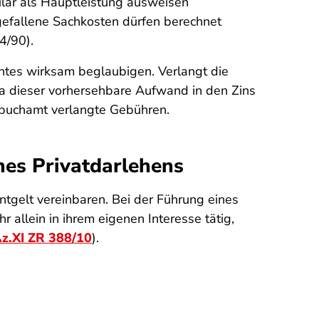
ular als Hauptleistung ausweisen
ngefallene Sachkosten dürfen berechnet
4/90).
htes wirksam beglaubigen. Verlangt die
 da dieser vorhersehbare Aufwand in den Zins
ndbuchamt verlangte Gebühren.
nes Privatdarlehens
tgelt vereinbaren. Bei der Führung eines
 allein in ihrem eigenen Interesse tätig,
Az.XI ZR 388/10
).