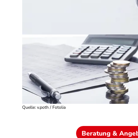
Quelle
:
v.poth / Fotolia
Beratung & Ange