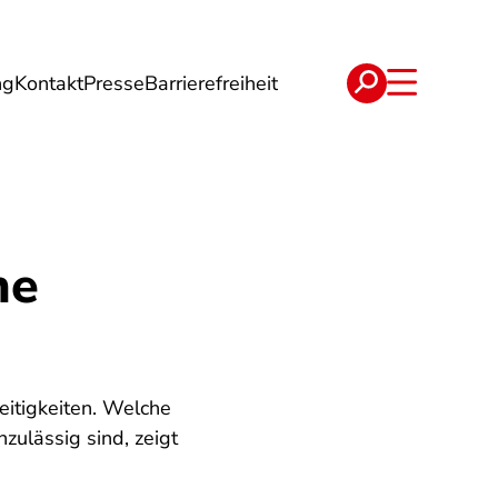
ng
Kontakt
Presse
Barrierefreiheit
rgie
Reise
Verträge
he
eitigkeiten. Welche
ulässig sind, zeigt