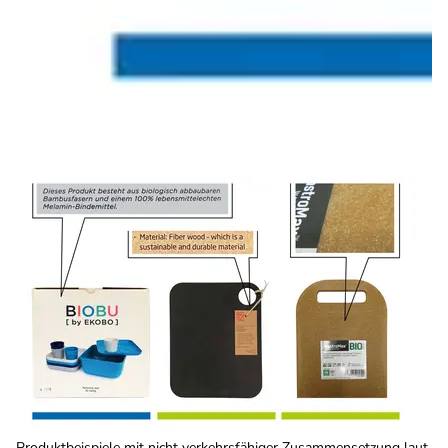
Produktbeispiele mit nicht verkehrsfähiger Zusammensetzung laut