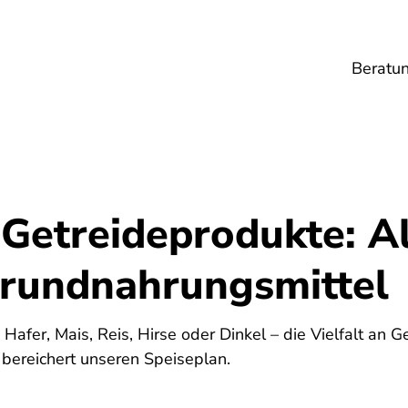
Beratu
Lebensmittel
Umwelt
Gesundheit
Ene
 Getreideprodukte: A
rundnahrungsmittel
afer, Mais, Reis, Hirse oder Dinkel – die Vielfalt an G
bereichert unseren Speiseplan.