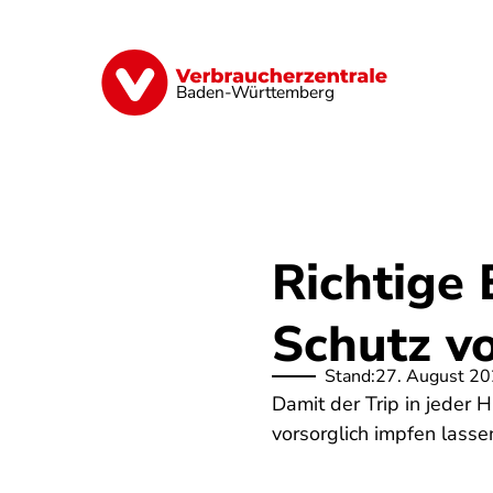
Direkt
zum
Inhalt
Geld & Versicherungen
Digitales
Baden-Württemberg
Richtige 
Schutz v
Stand:
27. August 2
Damit der Trip in jeder H
vorsorglich impfen lass