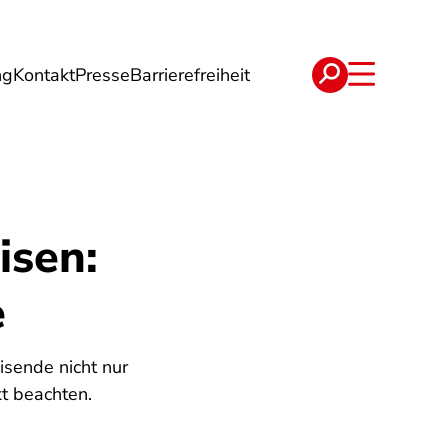
ng
Kontakt
Presse
Barrierefreiheit
rgie
Reise
Verträge
isen:
e
eisende nicht nur
t beachten.