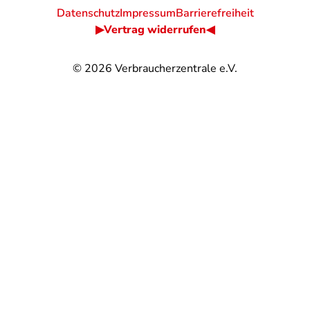
Datenschutz
Impressum
Barrierefreiheit
▶Vertrag widerrufen◀
© 2026
Verbraucherzentrale e.V.
@
@