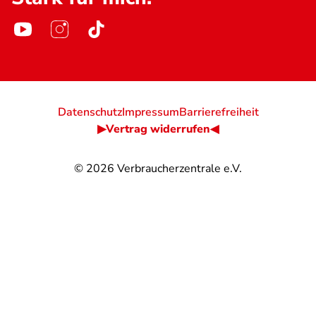
Datenschutz
Impressum
Barrierefreiheit
▶Vertrag widerrufen◀
© 2026
Verbraucherzentrale e.V.
@
@