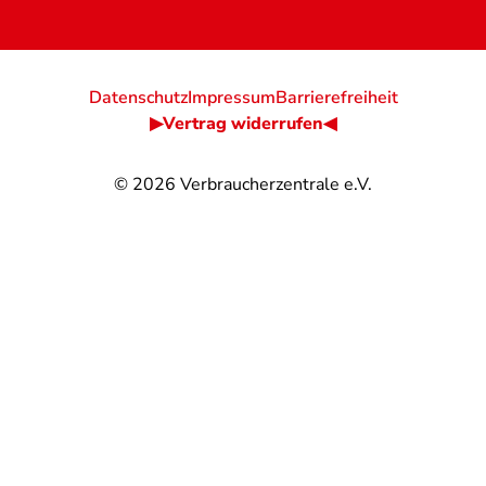
Datenschutz
Impressum
Barrierefreiheit
▶Vertrag widerrufen◀
© 2026
Verbraucherzentrale e.V.
@
@