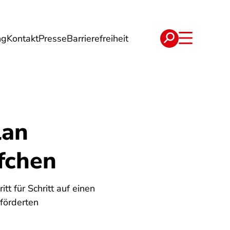
ng
Kontakt
Presse
Barrierefreiheit
rgie
Reise
Verträge
lan
fchen
tt für Schritt auf einen
förderten