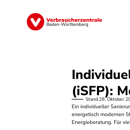
Direkt
zum
Inhalt
Geld & Versicherungen
Digitales
Baden-Württemberg
Individue
(iSFP): M
Stand:
28. Oktober 2
Ein individueller Sanierun
energetisch modernen St
Energieberatung. Für vi