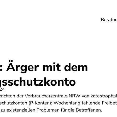
Beratu
Lebensmittel
Umwelt
Gesundheit
Ene
: Ärger mit dem
sschutzkonto
024
erichten der Verbraucherzentrale NRW von katastroph
chutzkonten (P-Konten): Wochenlang fehlende Freibet
zu existenziellen Problemen für die Betroffenen.