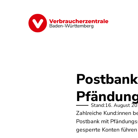
Direkt
zum
Inhalt
Geld & Versicherungen
Digitales
Baden-Württemberg
Postbank
Pfändung
Stand:
16. August 2
Zahlreiche Kund:innen b
Postbank mit Pfändungss
gesperrte Konten führen 