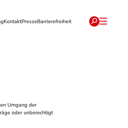
ng
Kontakt
Presse
Barrierefreiheit
rgie
Reise
Verträge
alen Umgang der
räge oder unberechtigt