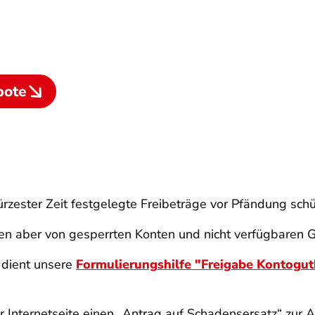
bote
kürzester Zeit festgelegte Freibeträge vor Pfändung schü
ten aber von gesperrten Konten und nicht verfügbaren 
 dient unsere
Formulierungshilfe "Freigabe Kontogu
rer Internetseite einen „Antrag auf Schadensersatz“ z