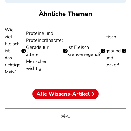
Ähnliche Themen
Wie
Proteine und
viel
Fisch
Proteinpräparate:
Fleisch
–
Gerade für
Ist Fleisch
ist
gesund
ältere
krebserregend?
das
und
Menschen
richtige
lecker!
wichtig
Maß?
Alle Wissens-Artikel