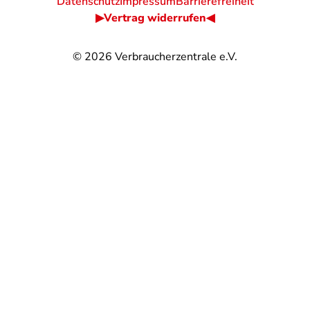
Datenschutz
Impressum
Barrierefreiheit
▶Vertrag widerrufen◀
© 2026
Verbraucherzentrale e.V.
@
@