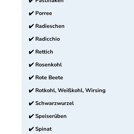
✔️
Pastinaken
✔️
Porree
✔️
Radieschen
✔️
Radicchio
✔️
Rettich
✔️
Rosenkohl
✔️
Rote Beete
✔️
Rotkohl, Weißkohl, Wirsing
✔️
Schwarzwurzel
✔️
Speiserüben
✔️
Spinat