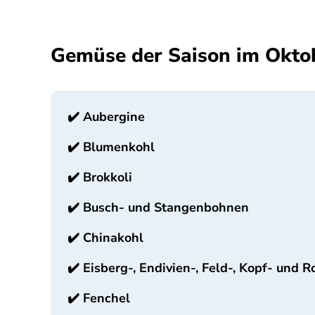
Gemüse der Saison im Okto
✔️
Aubergine
✔️
Blumenkohl
✔️
Brokkoli
✔️
Busch- und Stangenbohnen
✔️
Chinakohl
✔️
Eisberg-, Endivien-, Feld-, Kopf- und 
✔️
Fenchel