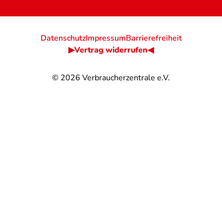
Datenschutz
Impressum
Barrierefreiheit
▶Vertrag widerrufen◀
© 2026
Verbraucherzentrale e.V.
@
@