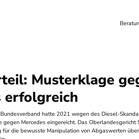
Beratu
Lebensmittel
Umwelt
Gesundheit
Ene
rteil: Musterklage ge
 erfolgreich
5
e Bundesverband hatte 2021 wegen des Diesel-Skandal
e gegen Mercedes eingereicht. Das Oberlandesgericht S
 für die bewusste Manipulation von Abgaswerten üb