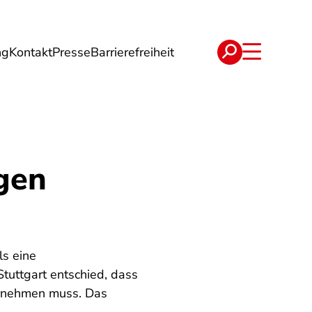
ng
Kontakt
Presse
Barrierefreiheit
rgie
Reise
Verträge
gen
s eine
tuttgart entschied, dass
ernehmen muss. Das