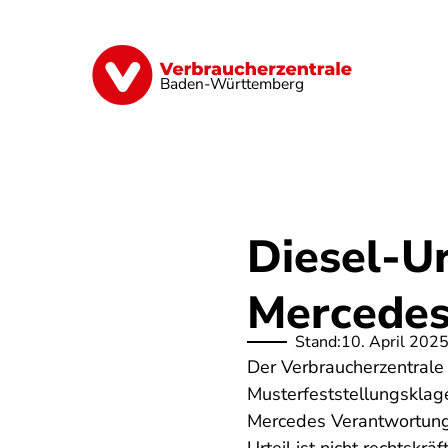
Direkt
zum
Inhalt
Geld & Versicherungen
Digitales
Baden-Württemberg
Diesel-U
Mercedes
Stand:
10. April 202
Der Verbraucherzentral
Musterfeststellungsklag
Mercedes Verantwortung