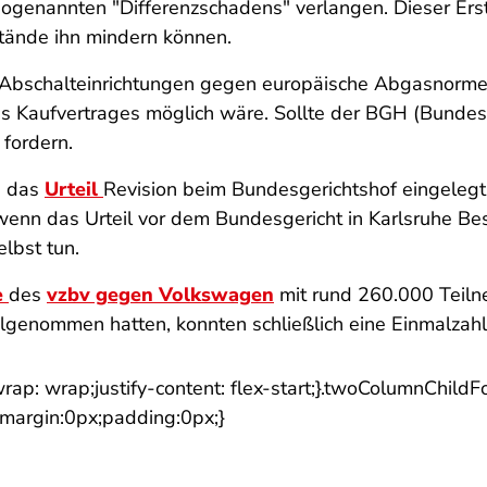
 sogenannten "Differenzschadens" verlangen. Dieser Er
tände ihn mindern können.
 Abschalteinrichtungen gegen europäische Abgasnormen
s Kaufvertrages möglich wäre. Sollte der BGH (Bundesg
fordern.
n das
Urteil
Revision beim Bundesgerichtshof eingelegt.
 wenn das Urteil vor dem Bundesgericht in Karlsruhe Be
lbst tun.
e
des
vzbv gegen Volkswagen
mit rund 260.000 Teiln
ilgenommen hatten, konnten schließlich eine Einmalzah
wrap: wrap;justify-content: flex-start;}.twoColumnChild
;margin:0px;padding:0px;}