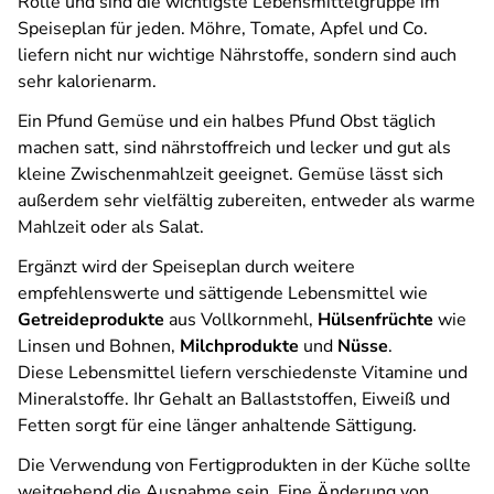
Rolle und sind die wichtigste Lebensmittelgruppe im
Speiseplan für jeden. Möhre, Tomate, Apfel und Co.
liefern nicht nur wichtige Nährstoffe, sondern sind auch
sehr kalorienarm.
Ein Pfund Gemüse und ein halbes Pfund Obst täglich
machen satt, sind nährstoffreich und lecker und gut als
kleine Zwischenmahlzeit geeignet. Gemüse lässt sich
außerdem sehr vielfältig zubereiten, entweder als warme
Mahlzeit oder als Salat.
Ergänzt wird der Speiseplan durch weitere
empfehlenswerte und sättigende Lebensmittel wie
Getreideprodukte
aus Vollkornmehl,
Hülsenfrüchte
wie
Linsen und Bohnen,
Milchprodukte
und
Nüsse
.
Diese Lebensmittel liefern verschiedenste Vitamine und
Mineralstoffe. Ihr Gehalt an Ballaststoffen, Eiweiß und
Fetten sorgt für eine länger anhaltende Sättigung.
Die Verwendung von Fertigprodukten in der Küche sollte
weitgehend die Ausnahme sein. Eine Änderung von