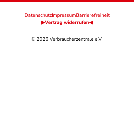
Datenschutz
Impressum
Barrierefreiheit
▶Vertrag widerrufen◀
© 2026
Verbraucherzentrale e.V.
@
@