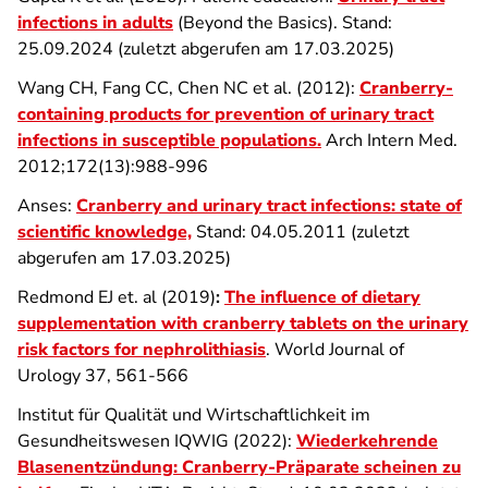
infections in adults
(Beyond the Basics). Stand:
25.09.2024 (zuletzt abgerufen am 17.03.2025)
Wang CH, Fang CC, Chen NC et al. (2012):
Cranberry-
containing products for prevention of urinary tract
infections in susceptible populations.
Arch Intern Med.
2012;172(13):988-996
Anses:
Cranberry and urinary tract infections: state of
scientific knowledge,
Stand: 04.05.2011 (zuletzt
abgerufen am 17.03.2025)
Redmond EJ et. al (2019)
:
The influence of dietary
supplementation with cranberry tablets on the urinary
risk factors for nephrolithiasis
. World Journal of
Urology 37, 561-566
Institut für Qualität und Wirtschaftlichkeit im
Gesundheitswesen IQWIG (2022):
Wiederkehrende
Blasenentzündung: Cranberry-Präparate scheinen zu