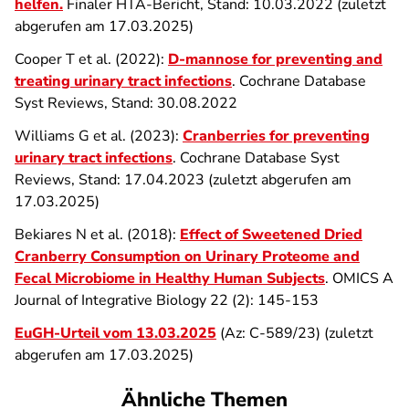
helfen.
Finaler HTA-Bericht, Stand: 10.03.2022 (zuletzt
abgerufen am 17.03.2025)
Cooper T et al. (2022):
D‐mannose for preventing and
treating urinary tract infections
. Cochrane Database
Syst Reviews, Stand: 30.08.2022
Williams G et al. (2023):
Cranberries for preventing
urinary tract infections
. Cochrane Database Syst
Reviews, Stand: 17.04.2023 (zuletzt abgerufen am
17.03.2025)
Bekiares N et al. (2018):
Effect of Sweetened Dried
Cranberry Consumption on Urinary Proteome and
Fecal Microbiome in Healthy Human Subjects
. OMICS A
Journal of Integrative Biology 22 (2): 145-153
EuGH-Urteil vom 13.03.2025
(Az:
C‑589/23) (zuletzt
abgerufen am 17.03.2025)
Ähnliche Themen