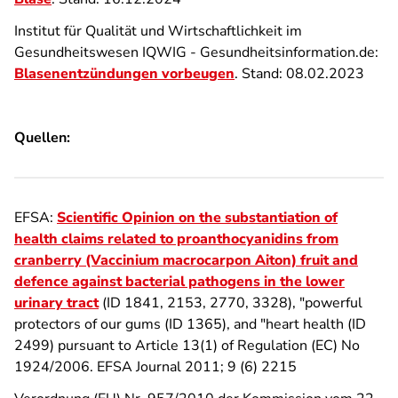
Institut für Qualität und Wirtschaftlichkeit im
Gesundheitswesen IQWIG - Gesundheitsinformation.de:
Blasenentzündungen vorbeugen
. Stand: 08.02.2023
Quellen:
EFSA:
Scientific Opinion on the substantiation of
health claims related to proanthocyanidins from
cranberry (Vaccinium macrocarpon Aiton) fruit and
defence against bacterial pathogens in the lower
urinary tract
(ID 1841, 2153, 2770, 3328), "powerful
protectors of our gums (ID 1365), and "heart health (ID
2499) pursuant to Article 13(1) of Regulation (EC) No
1924/2006. EFSA Journal 2011; 9 (6) 2215