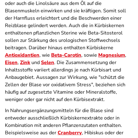
oder auch die Linolsäure aus dem Öl auf die
Blasenmuskeln einwirken und sie kräftigen. Somit soll
der Harnfluss erleichtert und die Beschwerden einer
Reizblase gelindert werden. Auch die in Kürbiskernen
enthaltenen pflanzlichen Sterine wie Beta-Sitosterol
sollen zur Stärkung des urologischen Stoffwechsels
beitragen. Darüber hinaus enthalten Kürbiskerne
Antioxidantien
, wie
Beta-Carotin
, sowie
Magnesium
,
Eisen
,
Zink
und
Selen
. Die Zusammensetzung der
Inhaltsstoffe variiert allerdings je nach Kürbisart und
Anbaugebiet. Aussagen zur Wirkung, wie "schützt die
Zellen der Blase vor oxidativem Stress", beziehen sich
häufig auf zugesetzte Vitamine oder Mineralstoffe,
weniger oder gar nicht auf den Kürbisextrakt.
In Nahrungs­ergänzungs­mitteln für die Blase sind
entweder ausschließlich Kürbiskern­extrakte oder in
Kombination mit anderen Pflanzen­zutaten enthalten.
Beispielsweise aus der
Cranberry
, Hibiskus oder der