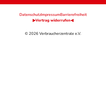
Datenschutz
Impressum
Barrierefreiheit
▶Vertrag widerrufen◀
© 2026
Verbraucherzentrale e.V.
@
@