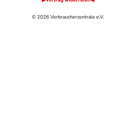
▶Vertrag widerrufen◀
© 2026
Verbraucherzentrale e.V.
@
@