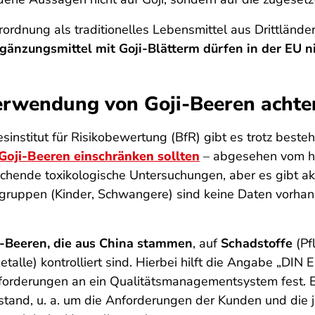
ordnung als traditionelles Lebensmittel aus Drittländ
änzungsmittel mit Goji-Blätterm dürfen in der EU ni
Verwendung von Goji-Beeren achte
esinstitut für Risikobewertung (BfR) gibt es trotz best
oji-Beeren einschränken sollten
– abgesehen vom ho
hende toxikologische Untersuchungen, aber es gibt akt
gruppen (Kinder, Schwangere) sind keine Daten vorhan
i-Beeren, die aus China stammen
, auf
Schadstoffe
(Pf
talle) kontrolliert sind. Hierbei hilft die Angabe „DI
forderungen an ein Qualitätsmanagementsystem fest. Es
fstand, u. a. um die Anforderungen der Kunden und die 