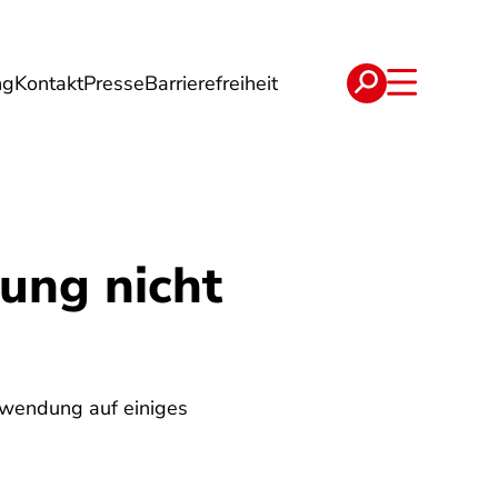
ng
Kontakt
Presse
Barrierefreiheit
rgie
Reise
Verträge
ung nicht
rwendung auf einiges