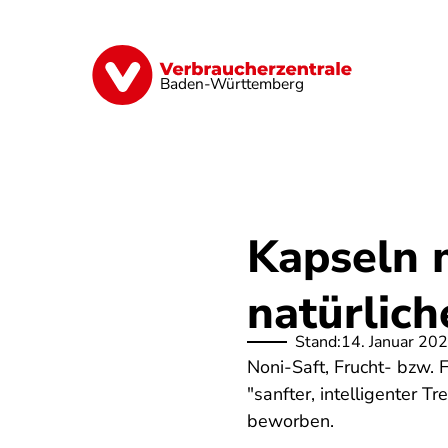
Direkt
zum
Inhalt
Geld & Versicherungen
Digitales
Baden-Württemberg
Kapseln m
natürlic
Stand:
14. Januar 20
Noni-Saft, Frucht- bzw.
"sanfter, intelligenter T
beworben.