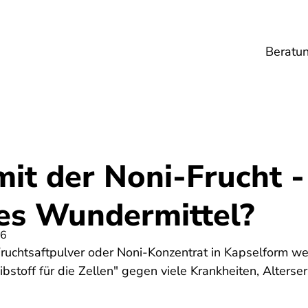
Beratu
Lebensmittel
Umwelt
Gesundheit
Ene
it der Noni-Frucht -
hes Wundermittel?
26
 Fruchtsaftpulver oder Noni-Konzentrat in Kapselform w
reibstoff für die Zellen" gegen viele Krankheiten, Alter