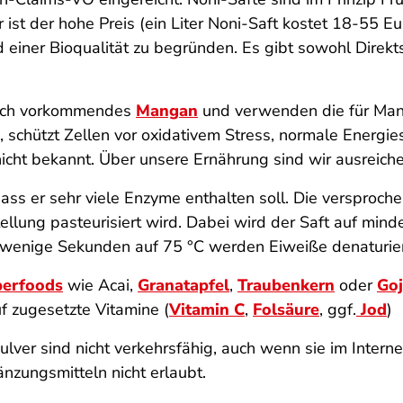
st der hohe Preis (ein Liter Noni-Saft kostet 18-55 Eu
 einer Bioqualität zu begründen. Es gibt sowohl Direkts
rlich vorkommendes
Mangan
und verwenden die für Ma
schützt Zellen vor oxidativem Stress, normale Energi
cht bekannt. Über unsere Ernährung sind wir ausreiche
ss er sehr viele Enzyme enthalten soll. Die versproche
stellung pasteurisiert wird. Dabei wird der Saft auf mi
r wenige Sekunden auf 75 °C werden Eiweiße denaturier
erfoods
wie Acai,
Granatapfel
,
Traubenkern
oder
Goj
 zugesetzte Vitamine (
Vitamin C
,
Folsäure
, ggf.
Jod
)
ulver sind nicht verkehrsfähig, auch wenn sie im Inte
nzungsmitteln nicht erlaubt.