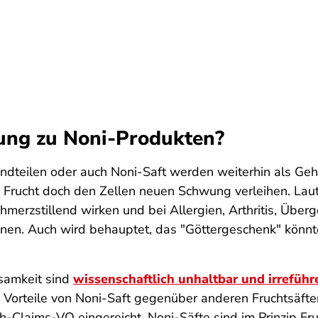
ung zu Noni-Produkten?
ndteilen oder auch Noni-Saft werden weiterhin als Ge
e Frucht doch den Zellen neuen Schwung verleihen. Lau
erzstillend wirken und bei Allergien, Arthritis, Überg
en. Auch wird behauptet, das "Göttergeschenk" könnte
samkeit sind
wissenschaftlich unhaltbar und irrefüh
e Vorteile von Noni-Saft gegenüber anderen Fruchtsäft
h-Claims-VO eingereicht. Noni-Säfte sind im Prinzip Fr