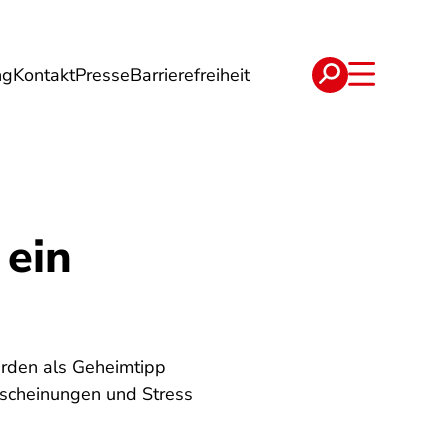
ng
Kontakt
Presse
Barrierefreiheit
rgie
Reise
Verträge
 ein
erden als Geheimtipp
serscheinungen und Stress